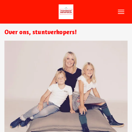
Ga
direct
naar
de
Over ons, stuntverkopers!
hoofdinhoud