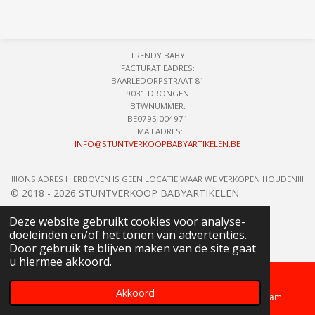
l
e
a
l
e
l
r
e
n
e
n
TRENDY BABY
FACTURATIEADRES:
BAARLEDORPSTRAAT 81
9031 DRONGEN
BTWNUMMER:
BE0795 004971
EMAILADRES:
INFO@STUNTVERKOOPBABYARTIKELEN.BE
!!!ONS ADRES HIERBOVEN IS GEEN LOCATIE WAAR WE VERKOPEN HOUDEN!!!
© 2018 - 2026 STUNTVERKOOP BABYARTIKELEN
Deze website gebruikt cookies voor analyse-
doeleinden en/of het tonen van advertenties.
Door gebruik te blijven maken van de site gaat
u hiermee akkoord.
Akkoord
Telefoonnummer
Kaart
Instagram