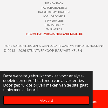
TRENDY BABY
FACTURATIEADRES:
BAARLEDORPSTRAAT 81
9031 DRONGEN
BTWNUMMER:
BE0795 004971
EMAILADRES:
INFO@STUNTVERKOOPBABYARTIKELEN.BE
!!!ONS ADRES HIERBOVEN IS GEEN LOCATIE WAAR WE VERKOPEN HOUDEN!!!
© 2018 - 2026 STUNTVERKOOP BABYARTIKELEN
Deze website gebruikt cookies voor analyse-
doeleinden en/of het tonen van advertenties.
Door gebruik te blijven maken van de site gaat
u hiermee akkoord.
Akkoord
Telefoonnummer
Kaart
Instagram