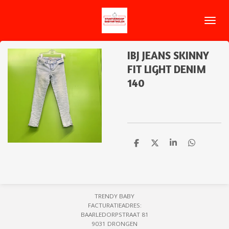
Ga
direct
naar
de
IBJ JEANS SKINNY
hoofdinhoud
FIT LIGHT DENIM
140
D
D
S
D
e
e
h
e
l
e
a
l
e
l
r
e
n
e
n
TRENDY BABY
FACTURATIEADRES:
BAARLEDORPSTRAAT 81
9031 DRONGEN