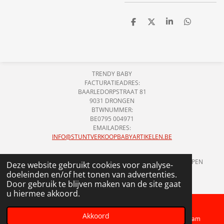
D
D
S
D
e
e
h
e
l
e
a
l
e
l
r
e
n
e
n
TRENDY BABY
FACTURATIEADRES:
BAARLEDORPSTRAAT 81
9031 DRONGEN
BTWNUMMER:
BE0795 004971
EMAILADRES:
INFO@STUNTVERKOOPBABYARTIKELEN.BE
!!!ONS ADRES HIERBOVEN IS GEEN LOCATIE WAAR WE VERKOPEN
Deze website gebruikt cookies voor analyse-
HOUDEN!!!
doeleinden en/of het tonen van advertenties.
© 2018 - 2026 STUNTVERKOOP BABYARTIKELEN
Door gebruik te blijven maken van de site gaat
u hiermee akkoord.
Akkoord
Telefoonnummer
Kaart
Instagram