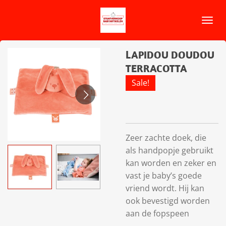
Ga
direct
naar
de
LAPIDOU DOUDOU
hoofdinhoud
TERRACOTTA
Sale!
Zeer zachte doek, die
als handpopje gebruikt
kan worden en zeker en
vast je baby’s goede
vriend wordt. Hij kan
ook bevestigd worden
aan de fopspeen