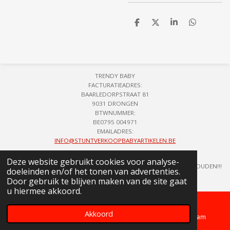
D
D
S
D
e
e
h
e
l
e
a
l
e
l
r
e
n
e
n
TRENDY BABY
FACTURATIEADRES:
BAARLEDORPSTRAAT 81
9031 DRONGEN
BTWNUMMER:
BE0795 004971
EMAILADRES:
INFO@STUNTVERKOOPBABYARTIKELEN.BE
Deze website gebruikt cookies voor analyse-
!!!ONS ADRES HIERBOVEN IS GEEN LOCATIE WAAR WE VERKOPEN HOUDEN!!!
doeleinden en/of het tonen van advertenties.
© 2018 - 2026 STUNTVERKOOP BABYARTIKELEN
Door gebruik te blijven maken van de site gaat
u hiermee akkoord.
Akkoord
Telefoonnummer
Kaart
Instagram