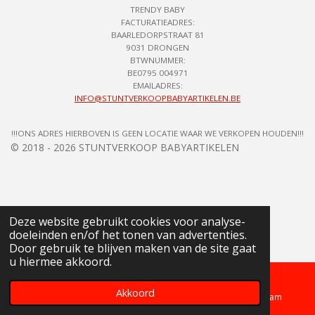
TRENDY BABY
FACTURATIEADRES:
BAARLEDORPSTRAAT 81
9031 DRONGEN
BTWNUMMER:
BE0795 004971
EMAILADRES:
INFO@STUNTVERKOOPBABYARTIKELEN.BE
!!!ONS ADRES HIERBOVEN IS GEEN LOCATIE WAAR WE VERKOPEN HOUDEN!!!
© 2018 - 2026 STUNTVERKOOP BABYARTIKELEN
Deze website gebruikt cookies voor analyse-
doeleinden en/of het tonen van advertenties.
Door gebruik te blijven maken van de site gaat
u hiermee akkoord.
Akkoord
Telefoonnummer
Kaart
Instagram