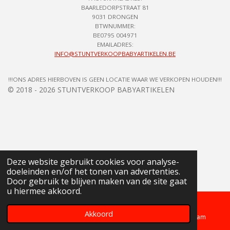
BAARLEDORPSTRAAT 81
9031 DRONGEN
BTWNUMMER:
BE0795 004971
EMAILADRES:
INFO@STUNTVERKOOPBABYARTIKELEN.BE
!!!ONS ADRES HIERBOVEN IS GEEN LOCATIE WAAR WE VERKOPEN HOUDEN!!!
© 2018 - 2026 STUNTVERKOOP BABYARTIKELEN
Deze website gebruikt cookies voor analyse-
doeleinden en/of het tonen van advertenties.
Door gebruik te blijven maken van de site gaat
u hiermee akkoord.
Akkoord
Telefoonnummer
Kaart
Instagram