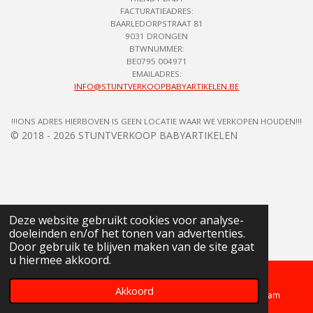
FACTURATIEADRES:
BAARLEDORPSTRAAT 81
9031 DRONGEN
BTWNUMMER:
BE0795 004971
EMAILADRES:
INFO@STUNTVERKOOPBABYARTIKELEN.BE
!!!ONS ADRES HIERBOVEN IS GEEN LOCATIE WAAR WE VERKOPEN HOUDEN!!!
© 2018 - 2026 STUNTVERKOOP BABYARTIKELEN
Deze website gebruikt cookies voor analyse-
doeleinden en/of het tonen van advertenties.
Door gebruik te blijven maken van de site gaat
u hiermee akkoord.
Akkoord
Telefoonnummer
Kaart
Instagram