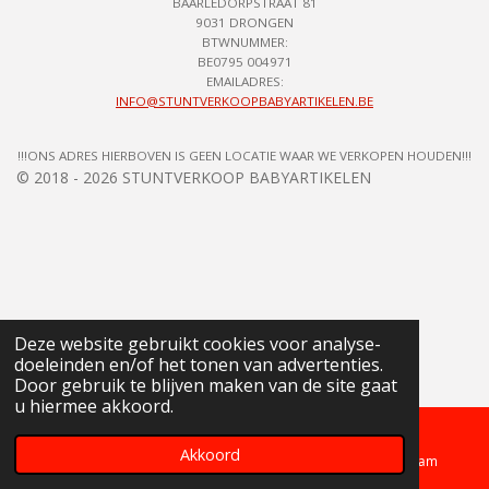
BAARLEDORPSTRAAT 81
9031 DRONGEN
BTWNUMMER:
BE0795 004971
EMAILADRES:
INFO@STUNTVERKOOPBABYARTIKELEN.BE
!!!ONS ADRES HIERBOVEN IS GEEN LOCATIE WAAR WE VERKOPEN HOUDEN!!!
© 2018 - 2026 STUNTVERKOOP BABYARTIKELEN
Deze website gebruikt cookies voor analyse-
doeleinden en/of het tonen van advertenties.
Door gebruik te blijven maken van de site gaat
u hiermee akkoord.
Akkoord
Telefoonnummer
Kaart
Instagram