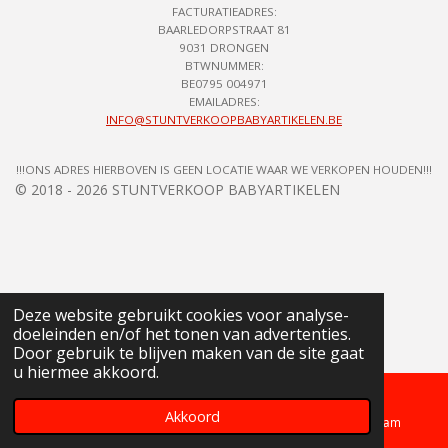
FACTURATIEADRES:
BAARLEDORPSTRAAT 81
9031 DRONGEN
BTWNUMMER:
BE0795 004971
EMAILADRES:
INFO@STUNTVERKOOPBABYARTIKELEN.BE
!!!ONS ADRES HIERBOVEN IS GEEN LOCATIE WAAR WE VERKOPEN HOUDEN!!!
© 2018 - 2026 STUNTVERKOOP BABYARTIKELEN
Deze website gebruikt cookies voor analyse-
doeleinden en/of het tonen van advertenties.
Door gebruik te blijven maken van de site gaat
u hiermee akkoord.
Akkoord
Telefoonnummer
Kaart
Instagram