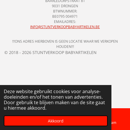
BAARLEDORPSTRAAT 81
9031 DRONGEN
BTWNUMMER:
BE0795 004971
EMAILADRES:
INFO@STUNTVERKOOPBABYARTIKELEN.BE
!!!ONS ADRES HIERBOVEN IS GEEN LOCATIE WAAR WE VERKOPEN
HOUDEN!!!
© 2018 - 2026 STUNTVERKOOP BABYARTIKELEN
Deze website gebruikt cookies voor analyse-
doeleinden en/of het tonen van advertenties.
Door gebruik te blijven maken van de site gaat
u hiermee akkoord.
Akkoord
Telefoonnummer
Kaart
Instagram