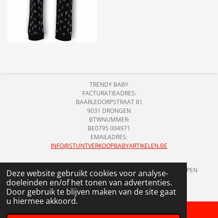
TRENDY BABY
FACTURATIEADRES:
BAARLEDORPSTRAAT 81
9031 DRONGEN
BTWNUMMER:
BE0795 004971
EMAILADRES:
INFO@STUNTVERKOOPBABYARTIKELEN.BE
!!!ONS ADRES HIERBOVEN IS GEEN LOCATIE WAAR WE VERKOPEN
Deze website gebruikt cookies voor analyse-
HOUDEN!!!
doeleinden en/of het tonen van advertenties.
© 2018 - 2026 STUNTVERKOOP BABYARTIKELEN
Door gebruik te blijven maken van de site gaat
u hiermee akkoord.