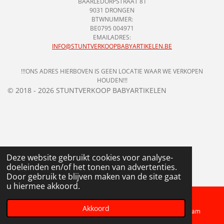
BAARLEDORPSTRAAT 81
9031 DRONGEN
BTWNUMMER:
BE0795 004971
EMAILADRES:
INFO@STUNTVERKOOPBABYARTIKELEN.BE
!!!ONS ADRES HIERBOVEN IS GEEN LOCATIE WAAR WE VERKOPEN
HOUDEN!!!
© 2018 - 2026 STUNTVERKOOP BABYARTIKELEN
Deze website gebruikt cookies voor analyse-
doeleinden en/of het tonen van advertenties.
Door gebruik te blijven maken van de site gaat
u hiermee akkoord.
Akkoord
Telefoonnummer
Kaart
Instagram