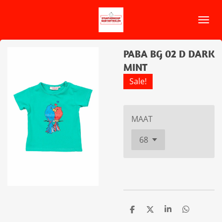
Ga
direct
naar
de
PABA BG 02 D DARK
hoofdinhoud
MINT
Sale!
MAAT
D
D
S
D
e
e
h
e