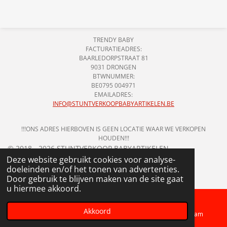
l
e
a
l
e
l
r
e
n
e
n
TRENDY BABY
FACTURATIEADRES:
BAARLEDORPSTRAAT 81
9031 DRONGEN
BTWNUMMER:
BE0795 004971
EMAILADRES:
INFO@STUNTVERKOOPBABYARTIKELEN.BE
!!!ONS ADRES HIERBOVEN IS GEEN LOCATIE WAAR WE VERKOPEN
HOUDEN!!!
© 2018 - 2026 STUNTVERKOOP BABYARTIKELEN
Deze website gebruikt cookies voor analyse-
doeleinden en/of het tonen van advertenties.
Door gebruik te blijven maken van de site gaat
u hiermee akkoord.
Akkoord
Telefoonnummer
Kaart
Instagram