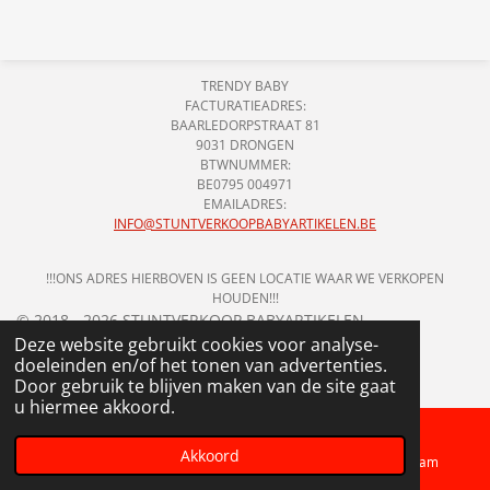
l
e
a
l
e
l
r
e
n
e
n
TRENDY BABY
FACTURATIEADRES:
BAARLEDORPSTRAAT 81
9031 DRONGEN
BTWNUMMER:
BE0795 004971
EMAILADRES:
INFO@STUNTVERKOOPBABYARTIKELEN.BE
!!!ONS ADRES HIERBOVEN IS GEEN LOCATIE WAAR WE VERKOPEN
HOUDEN!!!
© 2018 - 2026 STUNTVERKOOP BABYARTIKELEN
Deze website gebruikt cookies voor analyse-
doeleinden en/of het tonen van advertenties.
Door gebruik te blijven maken van de site gaat
u hiermee akkoord.
Akkoord
Telefoonnummer
Kaart
Instagram