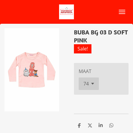
Ga
direct
naar
de
BUBA BG 03 D SOFT
hoofdinhoud
PINK
Sale!
MAAT
D
D
S
D
e
e
h
e