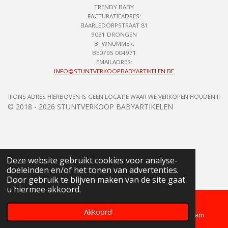
TRENDY BABY
FACTURATIEADRES:
BAARLEDORPSTRAAT 81
9031 DRONGEN
BTWNUMMER:
BE0795 004971
EMAILADRES:
INFO@STUNTVERKOOPBABYARTIKELEN.BE
!!!ONS ADRES HIERBOVEN IS GEEN LOCATIE WAAR WE VERKOPEN HOUDEN!!!
© 2018 - 2026 STUNTVERKOOP BABYARTIKELEN
Deze website gebruikt cookies voor analyse-
doeleinden en/of het tonen van advertenties.
Door gebruik te blijven maken van de site gaat
u hiermee akkoord.
Akkoord
Telefoonnummer
Kaart
Instagram