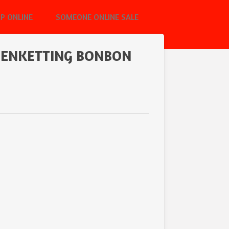
P ONLINE
SOMEONE ONLINE SALE
EENKETTING BONBON