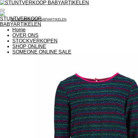
Ga
direct
naar
STUNTVERKOOP BABYARTIKELEN
de
hoofdinhoud
Home
OVER ONS
STOCKVERKOPEN
SHOP ONLINE
SOMEONE ONLINE SALE