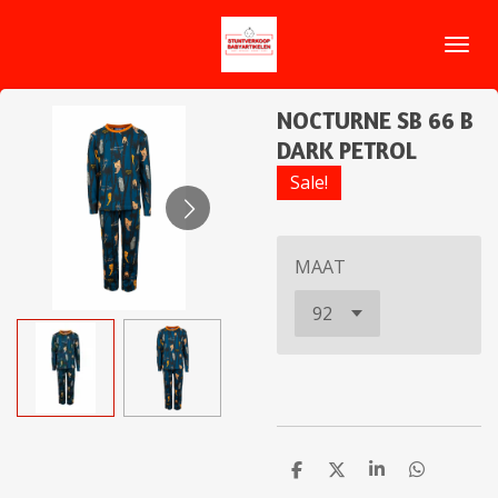
Ga
direct
naar
de
NOCTURNE SB 66 B
hoofdinhoud
DARK PETROL
Sale!
MAAT
D
D
S
D
e
e
h
e