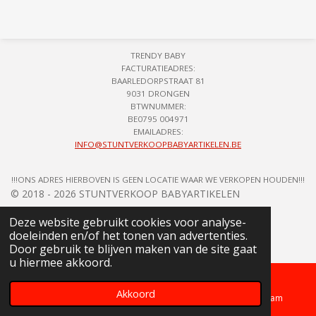
l
e
a
l
e
l
r
e
n
e
n
TRENDY BABY
FACTURATIEADRES:
BAARLEDORPSTRAAT 81
9031 DRONGEN
BTWNUMMER:
BE0795 004971
EMAILADRES:
INFO@STUNTVERKOOPBABYARTIKELEN.BE
!!!ONS ADRES HIERBOVEN IS GEEN LOCATIE WAAR WE VERKOPEN HOUDEN!!!
© 2018 - 2026 STUNTVERKOOP BABYARTIKELEN
Deze website gebruikt cookies voor analyse-
doeleinden en/of het tonen van advertenties.
Door gebruik te blijven maken van de site gaat
u hiermee akkoord.
Akkoord
Telefoonnummer
Kaart
Instagram