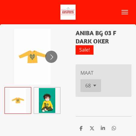
Ga
direct
naar
de
ANIBA BG 03 F
hoofdinhoud
DARK OKER
Sale!
MAAT
D
D
S
D
e
e
h
e