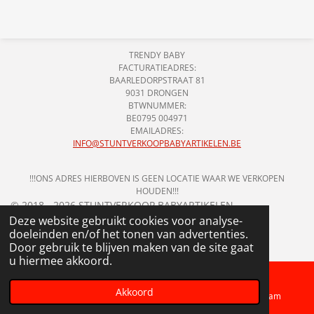
l
e
a
l
e
l
r
e
n
e
n
TRENDY BABY
FACTURATIEADRES:
BAARLEDORPSTRAAT 81
9031 DRONGEN
BTWNUMMER:
BE0795 004971
EMAILADRES:
INFO@STUNTVERKOOPBABYARTIKELEN.BE
!!!ONS ADRES HIERBOVEN IS GEEN LOCATIE WAAR WE VERKOPEN
HOUDEN!!!
© 2018 - 2026 STUNTVERKOOP BABYARTIKELEN
Deze website gebruikt cookies voor analyse-
doeleinden en/of het tonen van advertenties.
Door gebruik te blijven maken van de site gaat
u hiermee akkoord.
Akkoord
Telefoonnummer
Kaart
Instagram