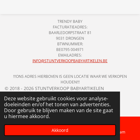
l
e
a
l
e
l
r
e
n
e
n
TRENDY BABY
FACTURATIEADRES:
BAARLEDORPSTRAAT 81
9031 DRONGEN
BTWNUMMER:
BE0795 004971
EMAILADRES:
INFO@STUNTVERKOOPBABYARTIKELEN.BE
!!!ONS ADRES HIERBOVEN IS GEEN LOCATIE WAAR WE VERKOPEN
HOUDEN!!!
© 2018 - 2026 STUNTVERKOOP BABYARTIKELEN
Deze website gebruikt cookies voor analyse-
doeleinden en/of het tonen van advertenties.
Door gebruik te blijven maken van de site gaat
u hiermee akkoord.
Akkoord
Telefoonnummer
Kaart
Instagram