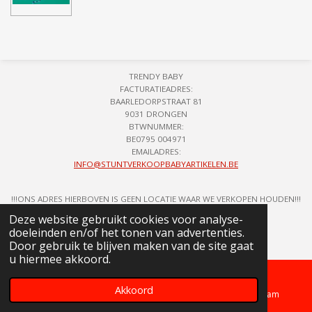
l
e
a
l
e
l
r
e
n
e
n
TRENDY BABY
FACTURATIEADRES:
BAARLEDORPSTRAAT 81
9031 DRONGEN
BTWNUMMER:
BE0795 004971
EMAILADRES:
INFO@STUNTVERKOOPBABYARTIKELEN.BE
!!!ONS ADRES HIERBOVEN IS GEEN LOCATIE WAAR WE VERKOPEN HOUDEN!!!
© 2018 - 2026 STUNTVERKOOP BABYARTIKELEN
Deze website gebruikt cookies voor analyse-
doeleinden en/of het tonen van advertenties.
Door gebruik te blijven maken van de site gaat
u hiermee akkoord.
Akkoord
Telefoonnummer
Kaart
Instagram