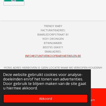
l
e
a
l
e
l
r
e
n
e
n
TRENDY BABY
FACTURATIEADRES:
BAARLEDORPSTRAAT 81
9031 DRONGEN
BTWNUMMER:
BE0795 004971
EMAILADRES:
INFO@STUNTVERKOOPBABYARTIKELEN.BE
!!!ONS ADRES HIERBOVEN IS GEEN LOCATIE WAAR WE VERKOPEN HOUDEN!!!
© 2018 - 2026 STUNTVERKOOP BABYARTIKELEN
Deze website gebruikt cookies voor analyse-
doeleinden en/of het tonen van advertenties.
Door gebruik te blijven maken van de site gaat
u hiermee akkoord.
Akkoord
Telefoonnummer
Kaart
Instagram