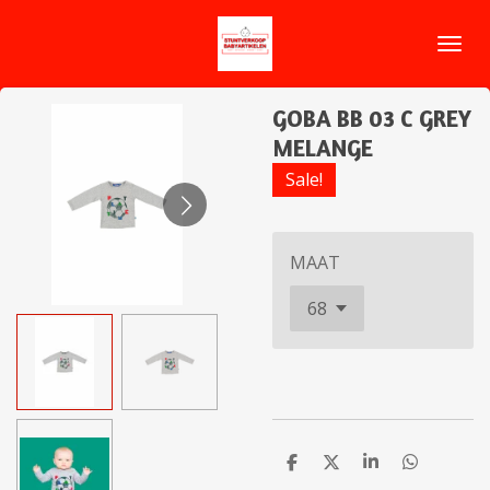
Ga
direct
naar
de
GOBA BB 03 C GREY
hoofdinhoud
MELANGE
Sale!
MAAT
D
D
S
D
e
e
h
e