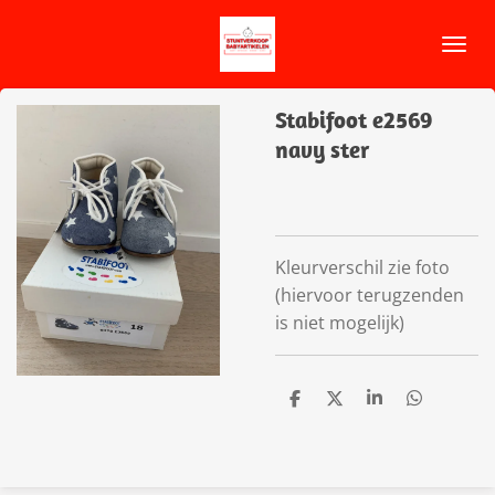
Ga
direct
naar
de
Stabifoot e2569
hoofdinhoud
navy ster
Kleurverschil zie foto
(hiervoor terugzenden
is niet mogelijk)
D
D
S
D
e
e
h
e
l
e
a
l
e
l
r
e
n
e
n