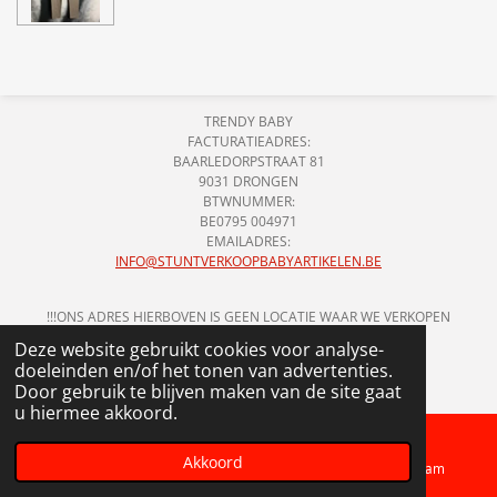
TRENDY BABY
FACTURATIEADRES:
BAARLEDORPSTRAAT 81
9031 DRONGEN
BTWNUMMER:
BE0795 004971
EMAILADRES:
INFO@STUNTVERKOOPBABYARTIKELEN.BE
!!!ONS ADRES HIERBOVEN IS GEEN LOCATIE WAAR WE VERKOPEN
HOUDEN!!!
Deze website gebruikt cookies voor analyse-
© 2018 - 2026 STUNTVERKOOP BABYARTIKELEN
doeleinden en/of het tonen van advertenties.
Door gebruik te blijven maken van de site gaat
u hiermee akkoord.
Akkoord
Telefoonnummer
Kaart
Instagram