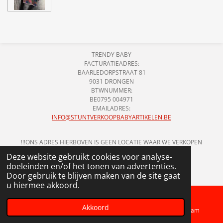
n
e
n
TRENDY BABY
FACTURATIEADRES:
BAARLEDORPSTRAAT 81
9031 DRONGEN
BTWNUMMER:
BE0795 004971
EMAILADRES:
INFO@STUNTVERKOOPBABYARTIKELEN.BE
!!!ONS ADRES HIERBOVEN IS GEEN LOCATIE WAAR WE VERKOPEN
HOUDEN!!!
Deze website gebruikt cookies voor analyse-
© 2018 - 2026 STUNTVERKOOP BABYARTIKELEN
doeleinden en/of het tonen van advertenties.
Door gebruik te blijven maken van de site gaat
u hiermee akkoord.
Akkoord
Telefoonnummer
Kaart
Instagram