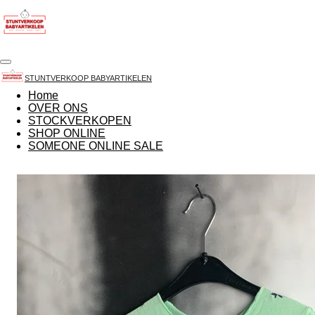
Ga
direct
naar
de
hoofdinhoud
STUNTVERKOOP BABYARTIKELEN
Home
OVER ONS
STOCKVERKOPEN
SHOP ONLINE
SOMEONE ONLINE SALE